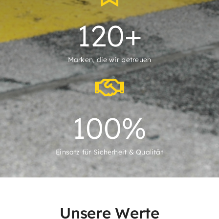
120
+
Marken, die wir betreuen
100
%
Einsatz für Sicherheit & Qualität
U
n
s
e
r
e
W
e
r
t
e